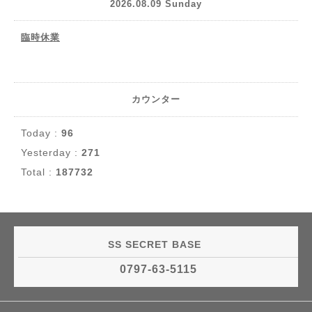
2026.08.09 Sunday
臨時休業
カウンター
Today :
96
Yesterday :
271
Total :
187732
SS SECRET BASE
0797-63-5115