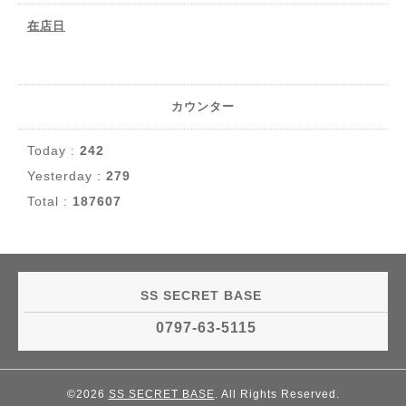
在店日
カウンター
Today :
242
Yesterday :
279
Total :
187607
SS SECRET BASE
0797-63-5115
©2026
SS SECRET BASE
. All Rights Reserved.