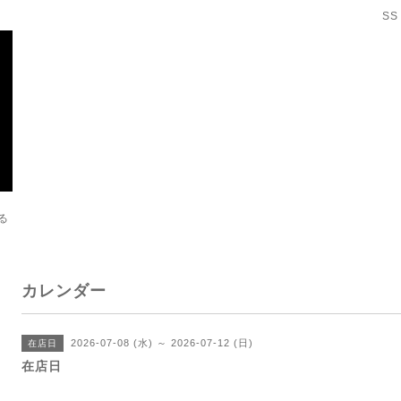
SS
る
カレンダー
2026-07-08 (水) ～ 2026-07-12 (日)
在店日
在店日