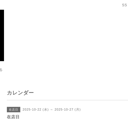
SS
る
カレンダー
2025-10-22 (水) ～ 2025-10-27 (月)
在店日
在店日