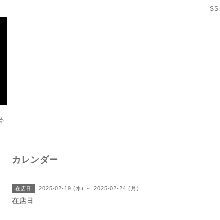
SS
る
カレンダー
2025-02-19 (水) ～ 2025-02-24 (月)
在店日
在店日