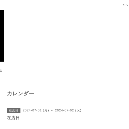
SS
る
カレンダー
2024-07-01 (月) ～ 2024-07-02 (火)
在店日
在店日